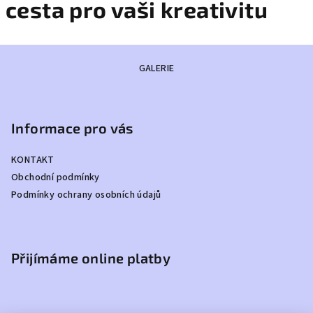
cesta pro vaši kreativitu
s
t
Z
GALERIE
a
á
p
p
a
r
Informace pro vás
t
í
o
KONTAKT
v
Obchodní podmínky
Podmínky ochrany osobních údajů
a
š
i
Přijímáme online platby
k