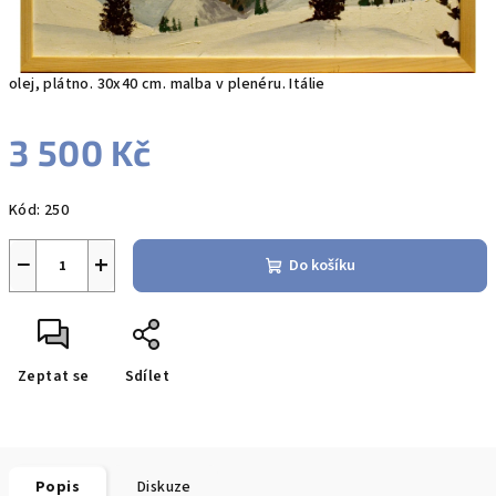
olej, plátno. 30x40 cm. malba v plenéru. Itálie
3 500 Kč
Měrná
Kód:
250
cena:
−
+
Do košíku
Zeptat se
Sdílet
Popis
Diskuze