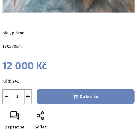
olej, plátno.
130x70cm.
12 000 Kč
Měrná
Kód:
241
cena:
−
+
Do košíku
Zeptat se
Sdílet