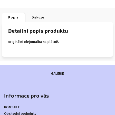
Popis
Diskuze
Detailní popis produktu
originální olejomalba na plátně.
Z
GALERIE
á
p
a
Informace pro vás
t
í
KONTAKT
Obchodní podmínky