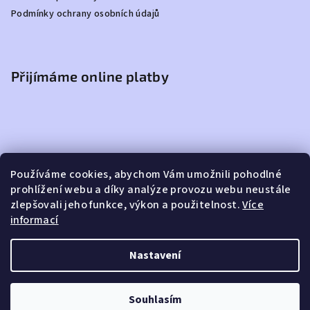
Podmínky ochrany osobních údajů
Přijímáme online platby
Používáme cookies, abychom Vám umožnili pohodlné
Facebook
prohlížení webu a díky analýze provozu webu neustále
zlepšovali jeho funkce, výkon a použitelnost.
Více
informací
ARTMATERIAL.CZ
Nastavení
Copyright 2026
ARTMATERIAL.CZ
. Všechna práva vyhrazena.
Souhlasím