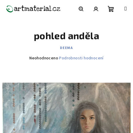
Přejít
na
obsah
Nákupní
Hledat
Přihlášení
pohled anděla
košík
DEEMA
Průměrné
Neohodnoceno
Podrobnosti hodnocení
hodnocení
produktu
je
0,0
z
5
hvězdiček.