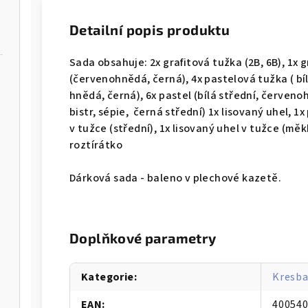
Detailní popis produktu
Sada obsahuje: 2x grafitová tužka (2B, 6B), 1x g
(červenohnědá, černá), 4x pastelová tužka ( b
hnědá, černá), 6x pastel (bílá střední, červe
bistr, sépie, černá střední) 1x lisovaný uhel, 1x
v tužce (střední), 1x lisovaný uhel v tužce (mě
roztírátko
Dárková sada - baleno v plechové kazetě.
Doplňkové parametry
Kategorie
:
Kresb
EAN
:
40054