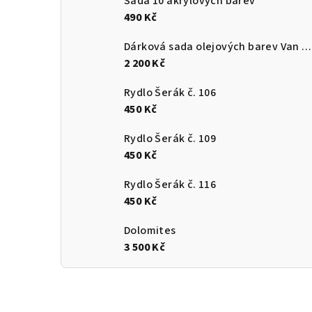
Sada 10 akrylových barev
490 Kč
Dárková sada olejových barev Van Gogh
2 200 Kč
Rydlo Šerák č. 106
450 Kč
Rydlo Šerák č. 109
450 Kč
Rydlo Šerák č. 116
450 Kč
Dolomites
3 500 Kč