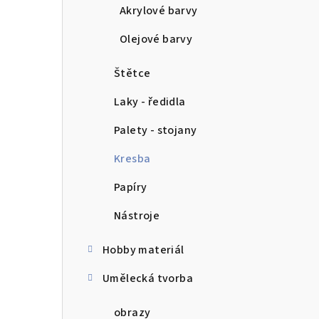
n
Akrylové barvy
n
Olejové barvy
í
Štětce
p
Laky - ředidla
a
Palety - stojany
n
Kresba
e
Papíry
l
Nástroje
Hobby materiál
Umělecká tvorba
obrazy