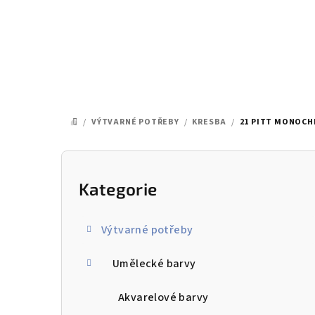
Přejít
na
obsah
/
VÝTVARNÉ POTŘEBY
/
KRESBA
/
21 PITT MONOCH
DOMŮ
P
o
Kategorie
Přeskočit
kategorie
s
Výtvarné potřeby
t
Umělecké barvy
r
a
Akvarelové barvy