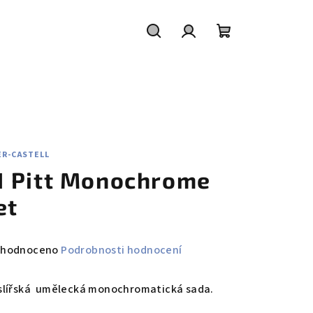
Hledat
Přihlášení
Nákupní
košík
ER-CASTELL
1 Pitt Monochrome
et
měrné
hodnoceno
Podrobnosti hodnocení
nocení
duktu
slířská umělecká monochromatická sada.