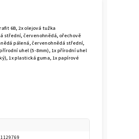
rafit 6B, 2x olejová tužka
ílá střední, červenohnědá, ořechově
nohnědá pálená, červenohnědá střední,
 přírodní uhel (5-8mm), 1x přírodní uhel
kký), 1x plastická guma, 1x papírové
a
01129769