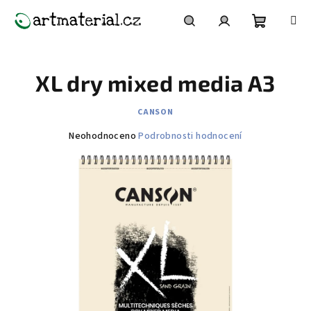
Přejít
na
obsah
Nákupní
Hledat
Přihlášení
XL dry mixed media A3
košík
CANSON
Průměrné
Neohodnoceno
Podrobnosti hodnocení
hodnocení
produktu
je
0,0
z
5
hvězdiček.