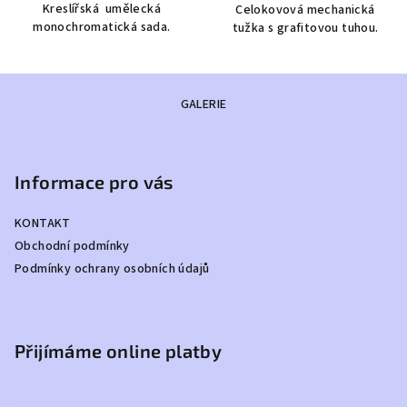
Kreslířská umělecká
Celokovová mechanická
monochromatická sada.
tužka s grafitovou tuhou.
Z
GALERIE
á
p
a
Informace pro vás
t
í
KONTAKT
Obchodní podmínky
Podmínky ochrany osobních údajů
Přijímáme online platby