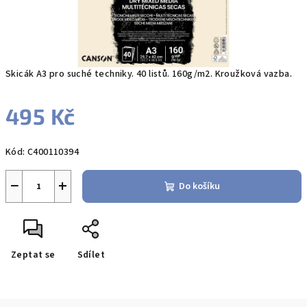
Skicák A3 pro suché techniky. 40 listů. 160g/m2. Kroužková vazba.
495 Kč
Měrná
Kód:
C400110394
cena:
−
+
Do košíku
Zeptat se
Sdílet