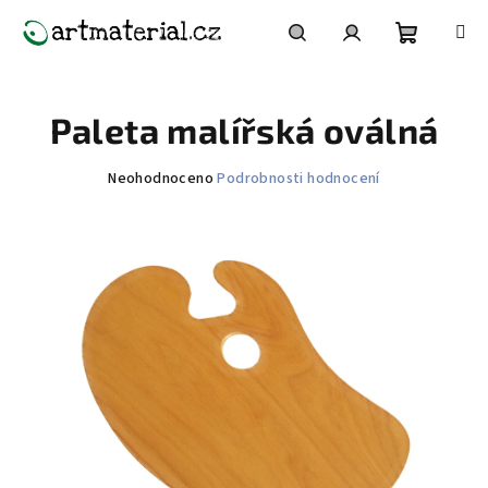
Přejít
na
obsah
Nákupní
Hledat
Přihlášení
Paleta malířská oválná
košík
Průměrné
Neohodnoceno
Podrobnosti hodnocení
hodnocení
produktu
je
0,0
z
5
hvězdiček.