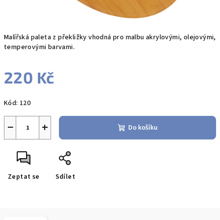
Malířská paleta z překližky vhodná pro malbu akrylovými, olejovými,
temperovými barvami.
220 Kč
Měrná
Kód:
120
cena:
−
+
Do košíku
Zeptat se
Sdílet