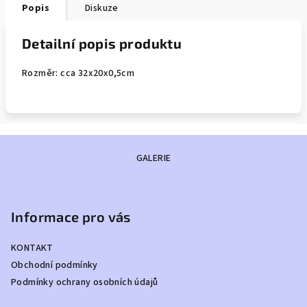
Popis
Diskuze
Detailní popis produktu
Rozměr: cca 32x20x0,5cm
Z
GALERIE
á
p
a
Informace pro vás
t
í
KONTAKT
Obchodní podmínky
Podmínky ochrany osobních údajů